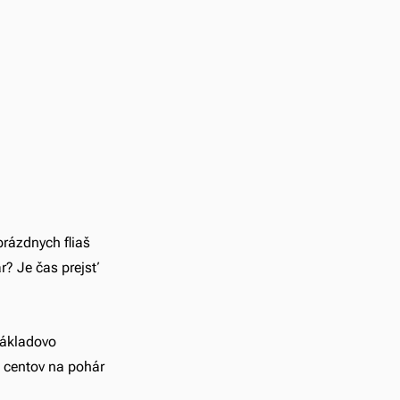
rázdnych fliaš 
r? Je čas prejsť 
nákladovo 
 centov na pohár 