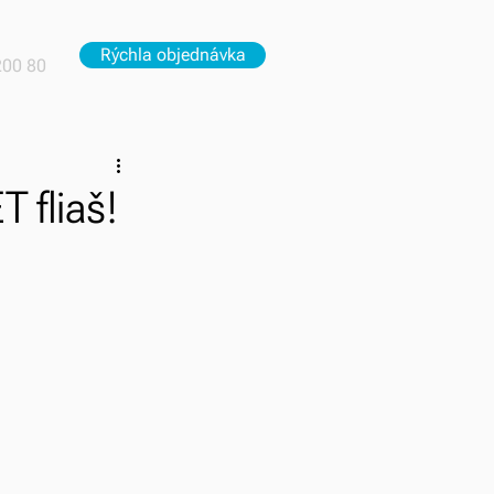
Rýchla objednávka
200 80
T fliaš!