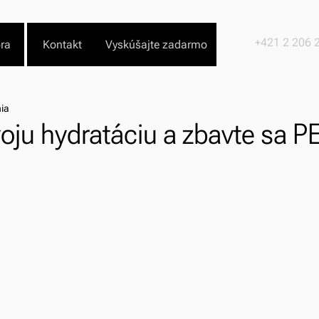
+421 2 206 
ra
Kontakt
Vyskúšajte zadarmo
nia
oju hydratáciu a zbavte sa PE