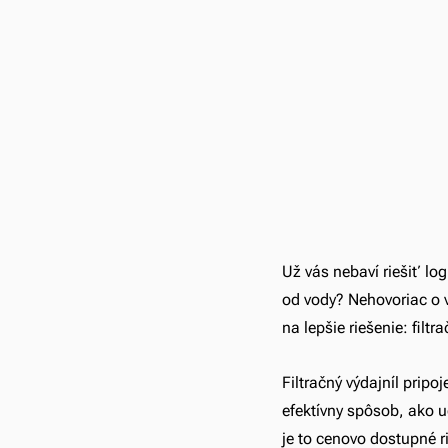
Už vás nebaví riešiť lo
od vody? Nehovoriac o v
na lepšie riešenie: filtr
Filtračný výdajníl prip
efektívny spôsob, ako u
je to cenovo dostupné ri