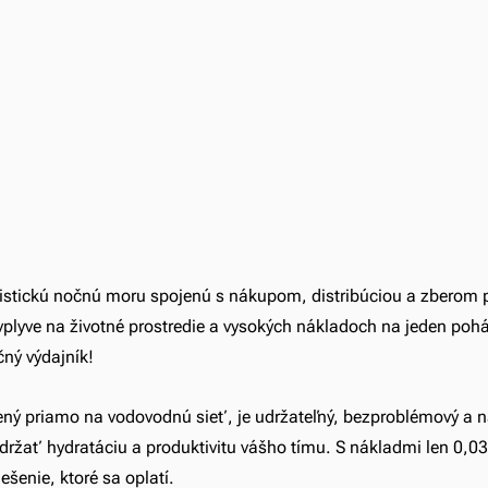
gistickú nočnú moru spojenú s nákupom, distribúciou a zberom p
plyve na životné prostredie a vysokých nákladoch na jeden pohá
ačný výdajník!
ojený priamo na vodovodnú sieť, je udržateľný, bezproblémový a 
držať hydratáciu a produktivitu vášho tímu. S nákladmi len 0,03
ešenie, ktoré sa oplatí.