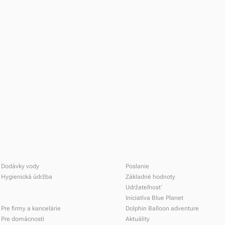
Služby
O nás
Dodávky vody
Poslanie
Hygienická údržba
Základné hodnoty
Udržateľnosť
Riešenia
Iniciatíva Blue Planet
Pre firmy a kancelárie
Dolphin Balloon adventure
Nový rok 2025 s Dolphin
Pre domácnosti
Aktuálity