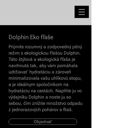
Dolphin Eko fľaše
Prijmite rozumný a zodpovedný pitný
režim s ekologickou fľašou Dolphin.
Táto štýlová a ekologická fľaša je
navrhnutá tak, aby vám pomáhala
udržiavať hydratáciu a zároveň
minimalizovala vašu uhlíkovú stopu,
a je ideálnym spoločníkom na
hydratáciu na cestách. Naplňte ju vo
výdajníku Dolphin a noste ju so
sebou, čím znížite množstvo odpadu
z jednorazových pohárov a fliaš.
Objednať