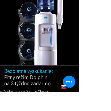
Bezplatné vyskúšanie:
Pitný režim Dolphin
na 3 týždne zadarmo
SK
Výdajník vody Dolphin Classic
3 barely pramenitej vody
100 pohárov
Objednať