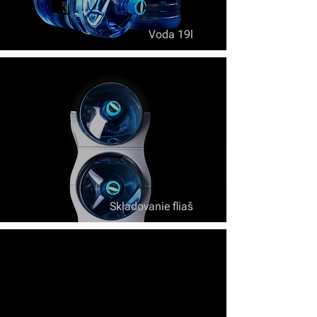
Voda 19l
Skladovanie fliaš