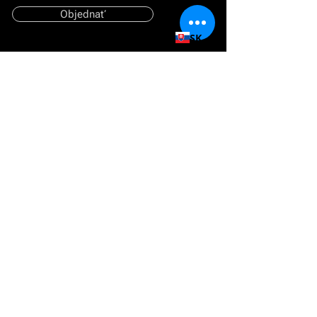
Objednať
SK
Domov
Zákaznícka objednávka
Bezplatné vyskúšanie
Balená alebo filtrovaná voda?
Prečo Dolphin?
Produkty
Barelové výdajníky vody
Filtračné automaty na vodu
Fontány a plničky fliaš
Voda a príslušenstvo
Služby
Dodávky vody