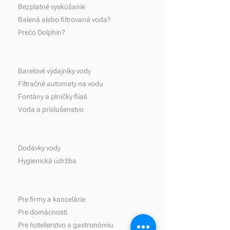
Bezplatné vyskúšanie
Balená alebo filtrovaná voda?
Prečo Dolphin?
Nový rok 2025 s Dolphin
Dolphin stanovuj
štandard!
Produkty
Barelové výdajníky vody
Filtračné automaty na vodu
Fontány a plničky fliaš
Voda a príslušenstvo
Služby
Dodávky vody
Hygienická údržba
Riešenia
Pre firmy a kancelárie
Pre domácnosti
Pre hotelierstvo a gastronómiu