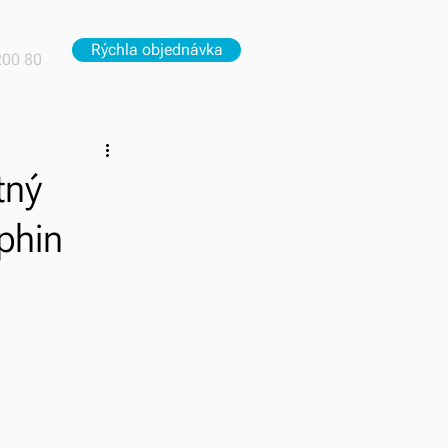
Rýchla objednávka
200 80
tný
phin