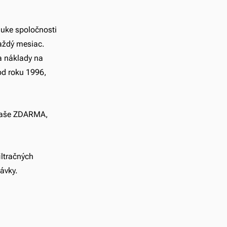
nuke spoločnosti 
každý mesiac. 
a náklady na 
od roku 1996, 
 fľaše ZDARMA, 
ltračných 
návky.