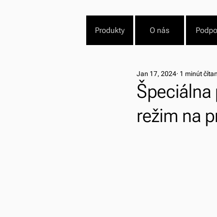
Produkty
O nás
Podpo
Jan 17, 2024
1 minút číta
Špeciálna
režim na p