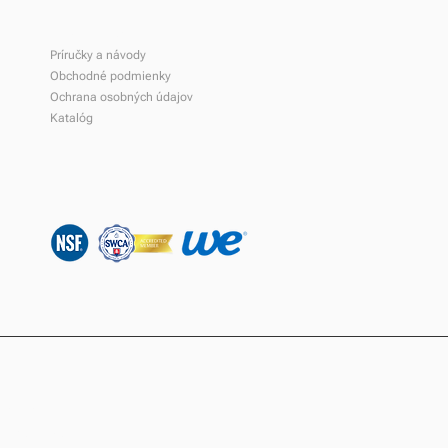
Na stiahnutie
Príručky a návody
Obchodné podmienky
Ochrana osobných údajov
Katalóg
hin stanovuje nový
dard!
2 206 200 80
@dolphin.sk