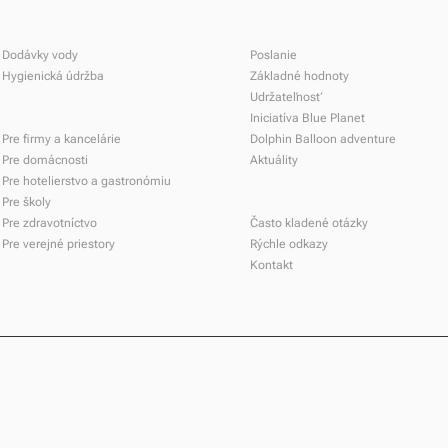
Služby
O nás
Dodávky vody
Poslanie
Hygienická údržba
Základné hodnoty
Udržateľnosť
Riešenia
Iniciatíva Blue Planet
Pre firmy a kancelárie
Dolphin Balloon adventure
Nový rok 2025 s Dolphin
Pre domácnosti
Aktuálity
Dolp
Pre hotelierstvo a gastronómiu
štan
Pre školy
Podpora
Pre zdravotníctvo
Často kladené otázky
Pre verejné priestory
Rýchle odkazy
Kontakt
Dolphin Central Europe, s.r.o.
+421 
Nádražná 1958
sales