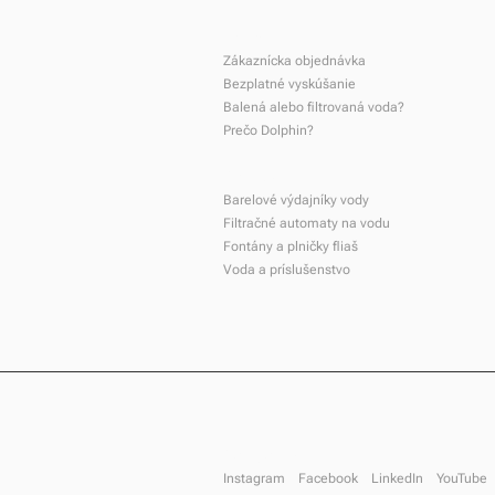
Domov
Zákaznícka objednávka
Bezplatné vyskúšanie
Balená alebo filtrovaná voda?
Prečo Dolphin?
Produkty
Tvoj život, tvoja voda – nový
Barelové výdajníky vody
príbeh značky Dolphin
Filtračné automaty na vodu
Fontány a plničky fliaš
Voda a príslušenstvo
Sledujte nás!
Instagram
Facebook
LinkedIn
YouTube