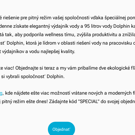
riešenie pre pitný režim vašej spoločnosti vďaka špeciálnej po
denne získate elegantný výdajník vody a 95 litrov vody Dolphin 
á tak, aby podporila wellness tímu, zvýšila produktivitu a znížil
ť Dolphin, ktorá je lídrom v oblasti riešení vody na pracovisku 
výdajníkov a vodu najlepšej kvality. 
šte viac! Objednajte si teraz a my vám pribalíme dve ekologické
e si vybrali spoločnosť Dolphin.
óg
, kde nájdete ešte viac možností vrátane nových a moderných fi
oj pitný režim ešte dnes! Zádajnte kód "SPECIAL" do svojej objed
Objednať