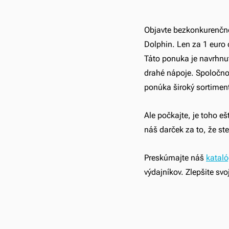
Objavte bezkonkurenčné 
Dolphin. Len za 1 euro 
Táto ponuka je navrhnut
drahé nápoje. Spoločnos
ponúka široký sortiment 
Ale počkajte, je toho e
náš darček za to, že st
Preskúmajte náš 
katal
výdajníkov. Zlepšite sv