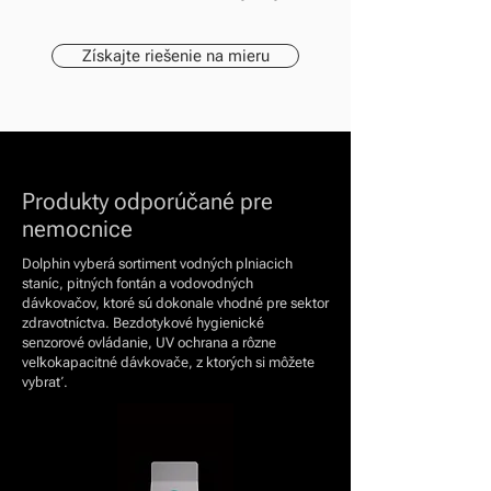
Získajte riešenie na mieru
Produkty odporúčané pre
nemocnice
Dolphin vyberá sortiment vodných plniacich
staníc, pitných fontán a vodovodných
dávkovačov, ktoré sú dokonale vhodné pre sektor
zdravotníctva. Bezdotykové hygienické
senzorové ovládanie, UV ochrana a rôzne
veľkokapacitné dávkovače, z ktorých si môžete
vybrať.