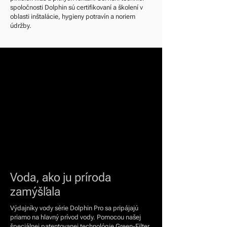
spoločnosti Dolphin sú certifikovaní a školení v
oblasti inštalácie, hygieny potravín a noriem
údržby.
Voda, ako ju príroda
zamýšľala
Výdajníky vody série Dolphin Pro sa pripájajú
priamo na hlavný prívod vody. Pomocou našej
špeciálnej patentovanej technológie Green-Filter