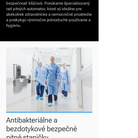
bezpečnosť kľúčová. Ponúkame špecializovaný
rad pitných automatov, ktoré sú ideálne pre
akékoľvek zdravotnícke a nemocničné prostredie
a poskytujú výnimočne jednoduché používanie a
hygienu.
Antibakteriálne a
bezdotykové bezpečné
pitné staničky