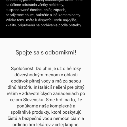
sa účinne odstránia všetky nečistoty,
suspendované častice, chlór, zápach,
nepríjemné chute, baktérie a iné kontaminanty.
Vďaka tomu máte k dispozícii vodu najvyššej
kvality, pripravenú na podávanie podľa potreby.
Spojte sa s odborníkmi!
Spoločnosť Dolphin je už dlhé roky
dôveryhodným menom v oblasti
dodávok pitnej vody a má za sebou
dlhú históriu inštalácií riešení pre pitný
režim v zdravotníckych zariadeniach po
celom Slovensku. Sme hrdí na to, že
ponúkame naše komplexné a
spoľahlivé produkty, ktoré poskytujú
čistú a bezpečnú vodu nemocniciam a
ordináciám lekárov v celej krajine.