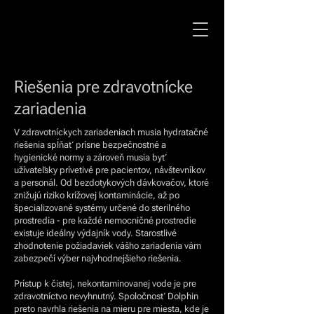
Riešenia pre zdravotnícke
zariadenia
V zdravotníckych zariadeniach musia hydratačné
riešenia spĺňať prísne bezpečnostné a
hygienické normy a zároveň musia byť
užívateľsky prívetivé pre pacientov, návštevníkov
a personál. Od bezdotykových dávkovačov, ktoré
znižujú riziko krížovej kontaminácie, až po
špecializované systémy určené do sterilného
prostredia - pre každé nemocničné prostredie
existuje ideálny výdajník vody. Starostlivé
zhodnotenie požiadaviek vášho zariadenia vám
zabezpečí výber najvhodnejšieho riešenia.
Prístup k čistej, nekontaminovanej vode je pre
zdravotníctvo nevyhnutný. Spoločnosť Dolphin
preto navrhla riešenia na mieru pre miesta, kde je