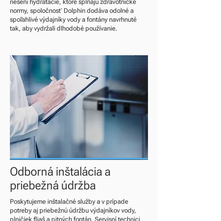
riešení hydratácie, ktoré spĺňajú zdravotnícke
normy, spoločnosť Dolphin dodáva odolné a
spoľahlivé výdajníky vody a fontány navrhnuté
tak, aby vydržali dlhodobé používanie.
Odborná inštalácia a
priebežná údržba
Poskytujeme inštalačné služby a v prípade
potreby aj priebežnú údržbu výdajníkov vody,
plničiek fliaš a pitných fontán. Servisní technici