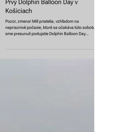
Prvý Dolphin Balloon Day v
Košiciach
Pozor, zmena! Milí priatelia, vzhľadom na
nepriaznivé počasie, ktoré sa očakáva túto sobotu,
sme presunuli podujatie Dolphin Balloon Day...