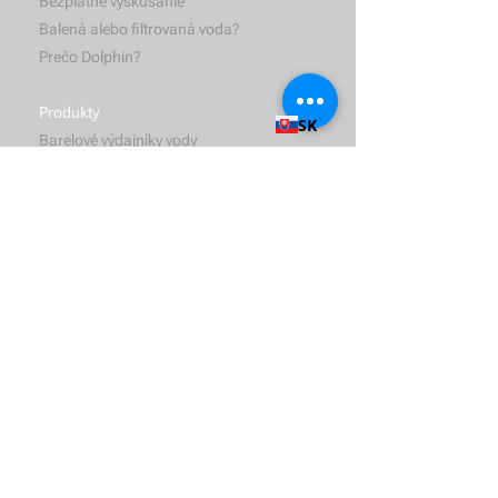
Zákaznícka objednávka
Bezplatné vyskúšanie
Balená alebo filtrovaná voda?
Prečo Dolphin?
SK
Produkty
Barelové výdajníky vody
Filtračné automaty na vodu
Fontány a plničky fliaš
Voda a príslušenstvo
Služby
Dodávky vody
Hygienická údržba
Riešenia
Pre firmy a kancelárie