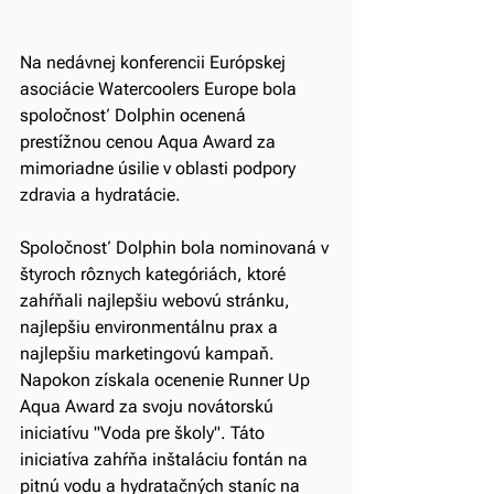
Na nedávnej konferencii Európskej 
asociácie Watercoolers Europe bola 
spoločnosť Dolphin ocenená 
prestížnou cenou Aqua Award za 
mimoriadne úsilie v oblasti podpory 
zdravia a hydratácie.
Spoločnosť Dolphin bola nominovaná v 
štyroch rôznych kategóriách, ktoré 
zahŕňali najlepšiu webovú stránku, 
najlepšiu environmentálnu prax a 
najlepšiu marketingovú kampaň. 
Napokon získala ocenenie Runner Up 
Aqua Award za svoju novátorskú 
iniciatívu "Voda pre školy". Táto 
iniciatíva zahŕňa inštaláciu fontán na 
pitnú vodu a hydratačných staníc na 