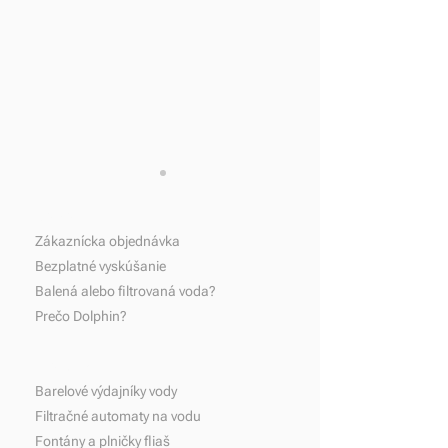
Domov
Zákaznícka objednávka
Bezplatné vyskúšanie
Balená alebo filtrovaná voda?
Prečo Dolphin?
Moderné riešenie na
Podpora hydratác
filtráciu vody pre
udržateľnosti: Do
Produkty
zamestnancov Slovnaft v
Mondi sa spoloč
Barelové výdajníky vody
Bratislave.
o ekologickejšie
Filtračné automaty na vodu
Fontány a plničky fliaš