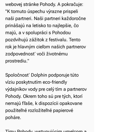
webovej stránke Pohody. A pokračuje: 
"K tomuto úspechu výrazne prispeli 
naši partneri. Naši partneri každoročne 
prinášajú na letisko to najlepšie, čo 
majú, a v spolupráci s Pohodou 
pozdvihujú zážitok z festivalu. Tento 
rok je hlavným cieľom našich partnerov 
zodpovednosť voči životnému 
prostrediu."
Spoločnosť Dolphin podporuje túto 
víziu poskytnutím eco-friendly 
výdajníkov vody pre celý tím a partnerov 
Pohody. Okrem toho sú pre tých, ktorí 
nemajú fľaše, k dispozícii opakovane 
použiteľné rozložiteľné papierové 
poháre.
Tímu Pohody, vystupujúcim umelcom a 