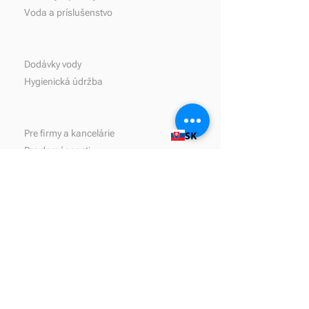
Voda a príslušenstvo
Služby
Dodávky vody
Hygienická údržba
Riešenia
Pre firmy a kancelárie
SK
Pre domácnosti
Pre hotelierstvo a gastronómiu
Pre školy
Pre zdravotníctvo
Pre verejné priestory
O nás
Poslanie
Základné hodnoty
Udržateľnosť